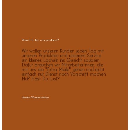
Womit Du bei uns punktest?
Wir wollen unseren Kunden jeden Tag mit
unseren Produkten und unserem Service
ein kleines Lächeln ins Gesicht zaubern.
Dafür brauchen wir Mitarbeiter:innen, die
mit uns die "Extra Meile" gehen und nicht
einfach nur Dienst nach Vorschrift machen.
Na? Hast Du Lust?
Martin Wienerroither