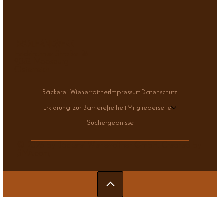
BROT.HAND.WERK
Feldkirchner Straße 26
9062 Moosburg
Österreich
Bäckerei Wienerroither
Impressum
Datenschutz
Erklärung zur Barrierefreiheit
Mitgliederseite
Suchergebnisse
© 2026 by Bäckerei Wienerroither GmbH. Created by
SMA.com
.