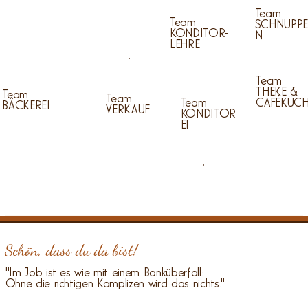
Team
Team
SCHNUPP
KONDITOR-
N
LEHRE
Team
THEKE &
Team
Team
Team
CAFÉKÜCH
BÄCKEREI
VERKAUF
KONDITOR
EI
Schön, dass du da bist!
"Im Job ist es wie mit einem Banküberfall:
Ohne die richtigen Komplizen wird das nichts."