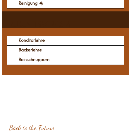
Reinigung ☀️
ZUKUNFTS.WERK.STATT
Konditorlehre
Bäckerlehre
Reinschnuppern
Bäck to the Future