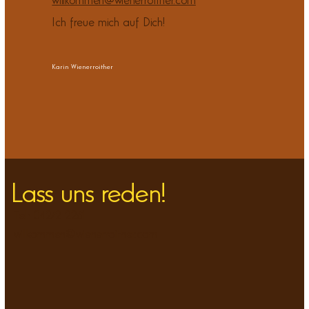
willkommen@wienerroither.com
Ich freue mich auf Dich!
Karin Wienerroither
Lass uns reden!
Tel.: 04272 2261
willkommen@wienerroither.com