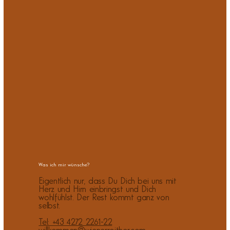
Was ich mir wünsche?
Eigentlich nur, dass Du Dich bei uns mit
Herz und Hirn einbringst und Dich
wohlfühlst. Der Rest kommt ganz von
selbst.
Tel: +43 4272 2261-22