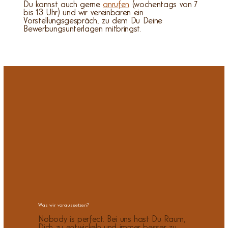
Du kannst auch gerne
anrufen
(wochentags von 7
bis 13 Uhr) und wir vereinbaren ein
Vorstellungsgespräch, zu dem Du Deine
Bewerbungsunterlagen mitbringst.
Was wir voraussetzen?
Nobody is perfect. Bei uns hast Du Raum,
Dich zu entwickeln und immer besser zu