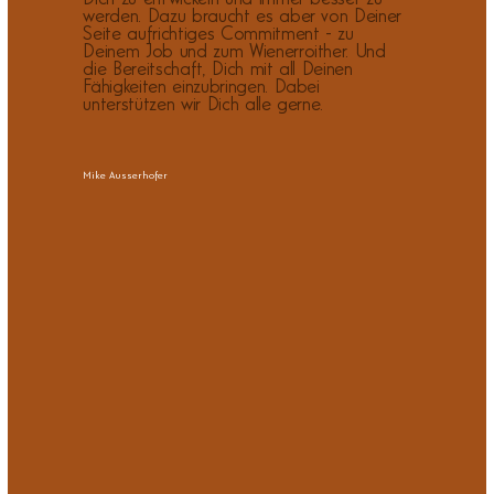
werden. Dazu braucht es aber von Deiner
Seite aufrichtiges Commitment - zu
Deinem Job und zum Wienerroither. Und
die Bereitschaft, Dich mit all Deinen
Fähigkeiten einzubringen. Dabei
unterstützen wir Dich alle gerne.
Mike Ausserhofer