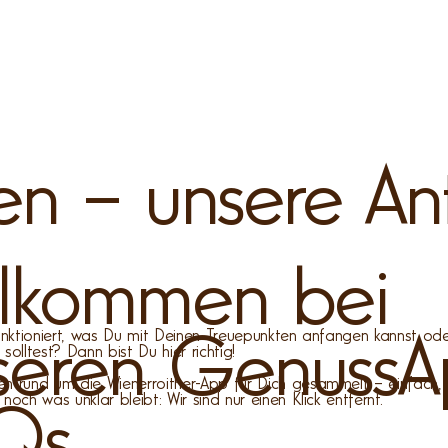
en – unsere An
llkommen bei
funktioniert, was Du mit Deinen Treuepunkten anfangen kannst ode
seren Genuss
lltest? Dann bist Du hier richtig!
en rund um die Wienerroither-App für Dich gesammelt – einfach, 
noch was unklar bleibt: Wir sind nur einen Klick entfernt.
AQs