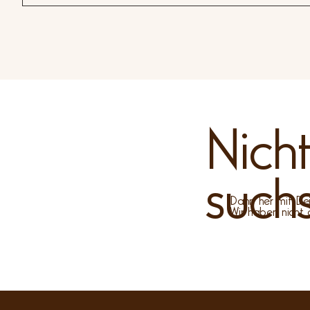
Vermutlich wolltest Du Dich registrieren oder ein neues
Wenn Du auch hier nichts findest, prüfe bitte, ob Deine 
Kontaktformular, zu finden gleich hier in der App unter M
Nich
such
Dann her mit Dei
Wir haben nicht 