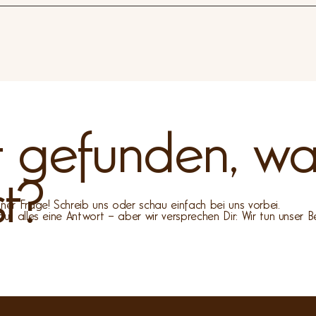
 Passwort anfordern?Schau bitte zuerst in Deinem Spam- oder Werb
E-Mail-Adresse korrekt eingegeben wurde.Alles passt, aber Du has
ehr > Support/Feedback. Wir melden uns so schnell wie möglich bei 
t gefunden, w
st?
ner Frage! Schreib uns oder schau einfach bei uns vorbei.
auf alles eine Antwort – aber wir versprechen Dir: Wir tun unser B