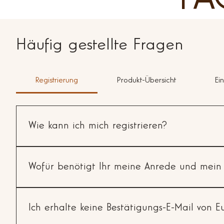
Häufig gestellte Fragen
Registrierung
Produkt-Übersicht
Ei
Wie kann ich mich registrieren?
Unsere App steht Dir im App Store und im Google Play St
selbstgewählten Passworts, welches uns selbstverständlich 
Wofür benötigt Ihr meine Anrede und mei
WICHTIG: Bitte klick auf den Link in der E-Mail, um Dein
uneingeschränkt nutzen – wie z.B. unsere Treuepunkte-Aktio
Deine Anrede brauchen wir, um Dich persönlich und korre
Überraschung verwöhnen 😉...
Ich erhalte keine Bestätigungs-E-Mail von Eu